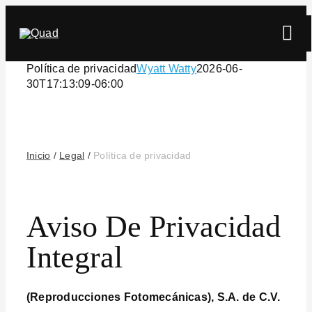
Skip
to
Tog
content
Navi
Política de privacidad
Wyatt Watty
2026-06-
30T17:13:09-06:00
Inicio
/
Legal
/
Política de privacidad
Buscar
Aviso De Privacidad
Integral
(Reproducciones Fotomecánicas), S.A. de C.V.