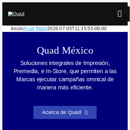
Skip
to
Tog
content
Navi
Inicio
Wyatt Watty
2026-07-03T11:15:53-06:00
Quad México
Soluciones integrales de Impresión,
Premedia, e In-Store, que permiten a las
Buscar
Marcas ejecutar campañas omnical de
manera más eficiente.
Acerca de Quad