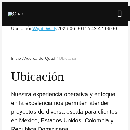
Skip
to
Tog
content
Navi
Ubicación
Wyatt Watty
2026-06-30T15:42:47-06:00
Inicio
/
Acerca de Quad
/
Ubicación
Ubicación
Buscar
Nuestra experiencia operativa y enfoque
en la excelencia nos permiten atender
proyectos de diversa escala para clientes
en México, Estados Unidos, Colombia y
República Dominicana.