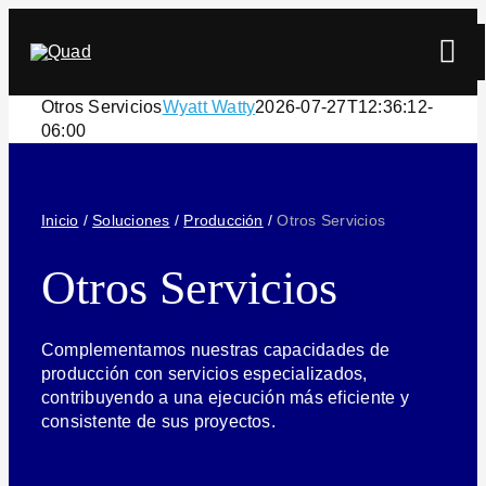
Skip
to
Tog
content
Navi
Otros Servicios
Wyatt Watty
2026-07-27T12:36:12-
06:00
Inicio
/
Soluciones
/
Producción
/
Otros Servicios
Otros Servicios
Buscar
Complementamos nuestras capacidades de
producción con servicios especializados,
contribuyendo a una ejecución más eficiente y
consistente de sus proyectos.