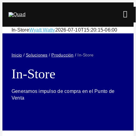
Skip
to
Tog
content
Navi
In-Store
Wyatt Watty
2026-07-10T15:20:15-06:00
Inicio
/
Soluciones
/
Producción
/
In-Store
In-Store
Buscar
Generamos impulso de compra en el Punto de
Venta