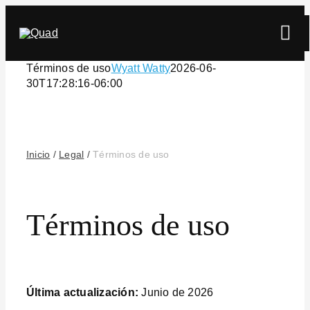
Skip
to
Tog
content
Navi
Términos de uso
Wyatt Watty
2026-06-
30T17:28:16-06:00
Inicio
/
Legal
/
Términos de uso
Buscar
Términos de uso
Última actualización:
Junio de 2026